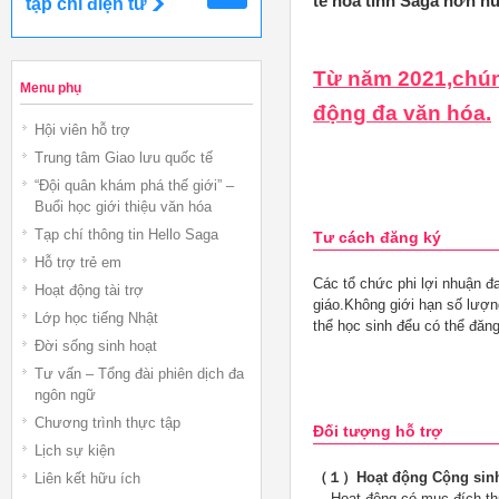
tế hóa tỉnh Saga hơn n
tạp chí điện tử
Từ năm 2021,chúng
Menu phụ
động đa văn hóa.
Hội viên hỗ trợ
Trung tâm Giao lưu quốc tế
“Đội quân khám phá thế giới” –
Buổi học giới thiệu văn hóa
Tạp chí thông tin Hello Saga
Tư cách đăng ký
Hỗ trợ trẻ em
Các tổ chức phi lợi nhuận đa
Hoạt động tài trợ
giáo.Không giới hạn số lượn
Lớp học tiếng Nhật
thể học sinh đểu có thể đăng
Đời sống sinh hoạt
Tư vấn – Tổng đài phiên dịch đa
ngôn ngữ
Chương trình thực tập
Đối tượng hỗ trợ
Lịch sự kiện
（１）Hoạt động Cộng sinh
Liên kết hữu ích
Hoạt động có mục đích th