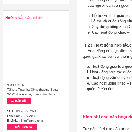
của người dân và người n
a. Hỗ trợ về mặt giao tiế
Hướng dẫn cách đi đến
i. Hỗ trợ về cuộc sống si
u. Xây dựng cộng đồng C
e. Các hoạt động khác – 
（２）Hoạt động hợp tác,gi
Hoạt động có mục đích thú
quốc gia khác với sự tham g
a. Hoạt động giao lưu quố
i. Hoạt động hợp tác quốc
u. Hoạt động vận chuyển 
e. Các hoạt động khác – 
〒840-0826
quốc tế của tỉnh
Tầng 1 Tòa nhà Công thương Saga
2-1-2 Shirayama, thành phố Saga
→ Bản đồ
SĐT : 0952-25-7921
FAX：0952-26-2055
Kinh phí cho các hoạt 
E-MAIL：info@spira.or.jp
→ Mẫu liên hệ
Trợ cấp sẽ được cấp trong p