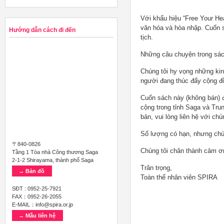
Với khẩu hiệu “Free Your He
văn hóa và hòa nhập. Cuốn s
Hướng dẫn cách đi đến
tịch.
Những câu chuyện trong sác
Chúng tôi hy vọng những ki
người đang thúc đẩy cộng đ
Cuốn sách này (không bán) đ
cộng trong tỉnh Saga và Tru
bản, vui lòng liên hệ với chún
Số lượng có hạn, nhưng chún
〒840-0826
Chúng tôi chân thành cảm ơ
Tầng 1 Tòa nhà Công thương Saga
2-1-2 Shirayama, thành phố Saga
Trân trọng,
→ Bản đồ
Toàn thể nhân viên SPIRA
SĐT : 0952-25-7921
FAX：0952-26-2055
E-MAIL：info@spira.or.jp
→ Mẫu liên hệ