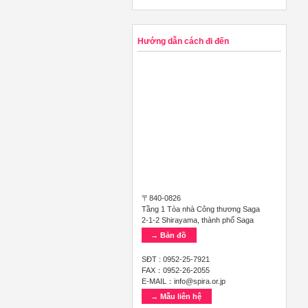
Hướng dẫn cách đi đến
〒840-0826
Tầng 1 Tòa nhà Công thương Saga
2-1-2 Shirayama, thành phố Saga
→ Bản đồ
SĐT : 0952-25-7921
FAX：0952-26-2055
E-MAIL：info@spira.or.jp
→ Mẫu liên hệ