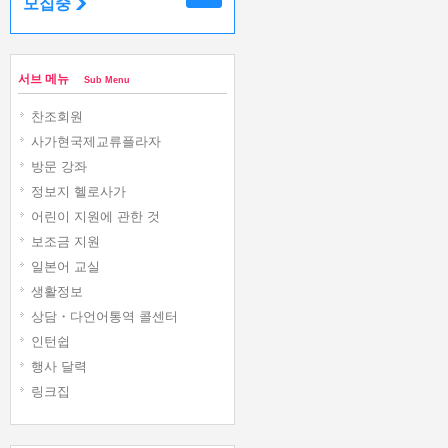
모집중
서브 메뉴
Sub Menu
찬조회원
사가현국제교류플라자
방문 강좌
정보지 헬로사가
어린이 지원에 관한 것
보조금 지원
일본어 교실
생활정보
상담・다언어통역 콜센터
인턴쉽
행사 달력
링크집