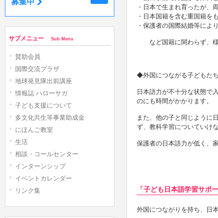
募集中
・日本で生まれ育ったが、
・日本国籍を含む重国籍を
・保護者の国際結婚等によ
サブメニュー
Sub Menu
など国籍に関わらず、様
賛助会員
国際交流プラザ
◆
外国につながる子どもた
地球発見隊出前講座
日本語力が不十分な状態で
情報誌 ハローサガ
のにも時間がかかります。
子ども支援について
多文化共生等事業助成金
また、他の子と同じように
ず、教科学習についていけ
にほんご教室
生活
保護者の日本語力が低く、
相談・コールセンター
インターンシップ
イベントカレンダー
「子ども日本語学習サポ
リンク集
外国につながりを持ち、日