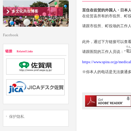
至住在佐贺的外国人
・
日本
多文化共生博客
在佐贺县所有的市役所、町
请跟市役所、町役场的工作人
Facebook
此外，通过下方链接可以查
でん
電
链接
请跟医院的工作人员说：“
Related Links
https://www.spira.or.jp/medical
※你本人的电话是无法拨通
保护隐私