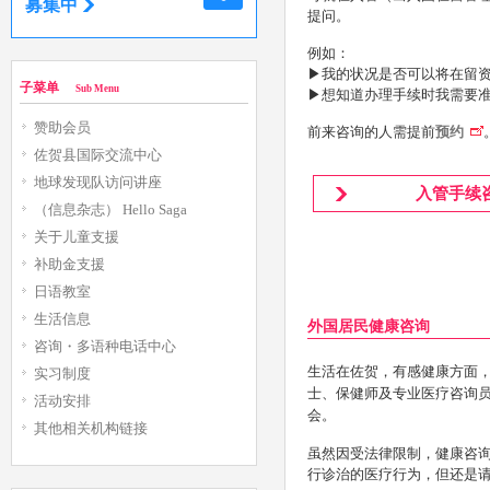
募集中
提问。
例如：
▶我的状况是否可以将在留
子菜单
Sub Menu
▶想知道办理手续时我需要
赞助会员
前来咨询的人需提前
预约
佐贺县国际交流中心
地球发现队访问讲座
入管手续
（信息杂志） Hello Saga
关于儿童支援
补助金支援
日语教室
生活信息
外国居民健康咨询
咨询・多语种电话中心
生活在佐贺，有感健康方面
实习制度
士、保健师及专业医疗咨询
活动安排
会。
其他相关机构链接
虽然因受法律限制，健康咨
行诊治的医疗行为，但还是