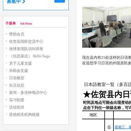
募集中
子菜单
Sub Menu
赞助会员
佐贺县国际交流中心
地球发现队访问讲座
（信息杂志） Hello Saga
现在县内有25处这样的日语
欢迎想学习日语的外国居民
关于儿童支援
补助金支援
日语教室
生活信息
咨询・多语种电话中心
实习制度
活动安排
其他相关机构链接