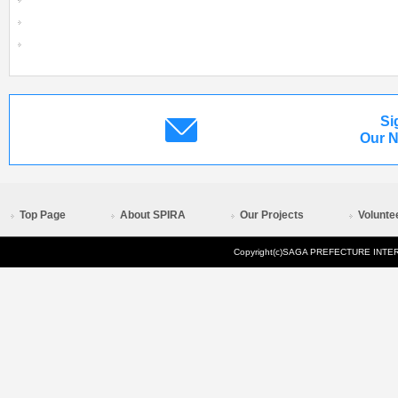
Si
Our N
Top Page
About SPIRA
Our Projects
Volunte
Copyright(c)SAGA PREFECTURE INTERN