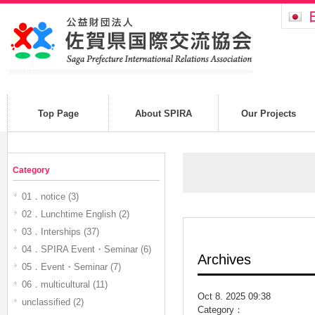
Top Page
About SPIRA
Our Projects
Category
01．notice (3)
02．Lunchtime English (2)
03．Interships (37)
04．SPIRA Event・Seminar (6)
Archives
05．Event・Seminar (7)
06．multicultural (11)
Oct 8. 2025 09:38
unclassified (2)
Category：