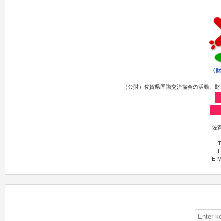
（公財）佐賀県国際交流協会の活動、財
佐賀
T
F
E-M