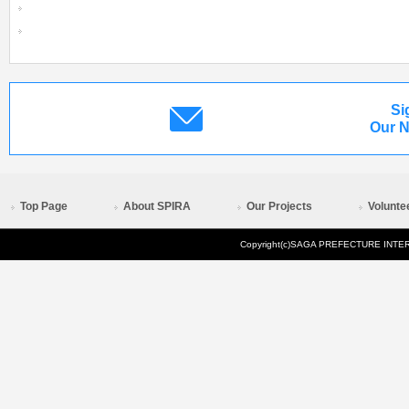
Si
Our N
Top Page
About SPIRA
Our Projects
Volunte
Copyright(c)SAGA PREFECTURE INTERN