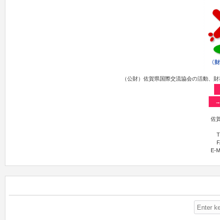
（公財）佐賀県国際交流協会の活動、財
佐賀
T
F
E-M