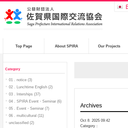
Top Page
About SPIRA
Our Projects
Category
01．notice (3)
02．Lunchtime English (2)
03．Interships (37)
04．SPIRA Event・Seminar (6)
Archives
05．Event・Seminar (7)
06．multicultural (11)
Oct 8. 2025 09:42
unclassified (2)
Category：