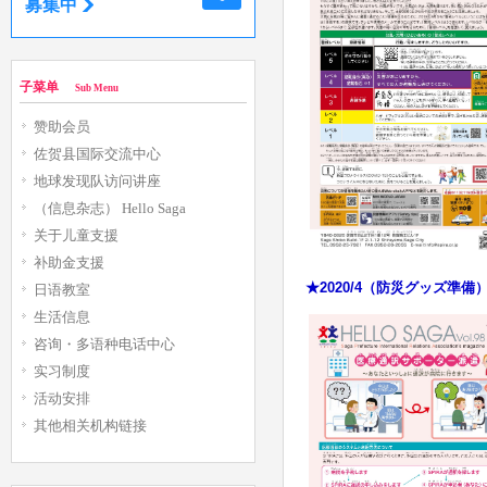
募集中
子菜单
Sub Menu
赞助会员
佐贺县国际交流中心
地球发现队访问讲座
（信息杂志） Hello Saga
关于儿童支援
补助金支援
★
2020/4（防災グッズ準備
日语教室
生活信息
咨询・多语种电话中心
实习制度
活动安排
其他相关机构链接