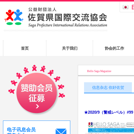
首页
关于我们
协会的工作
Hello Saga Magazine
信息杂志 你好佐贺
★
2020/9（警戒レベル）#9
电子讯息会员