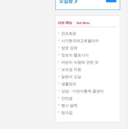
모집중
서브 메뉴
Sub Menu
찬조회원
사가현국제교류플라자
방문 강좌
정보지 헬로사가
어린이 지원에 관한 것
보조금 지원
일본어 교실
생활정보
상담・다언어통역 콜센터
인턴쉽
행사 달력
링크집