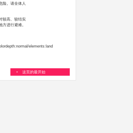
危险。请全体人
对较高、较结实
地方进行避难。
olordepth:normal/elements:land
这页的最开始