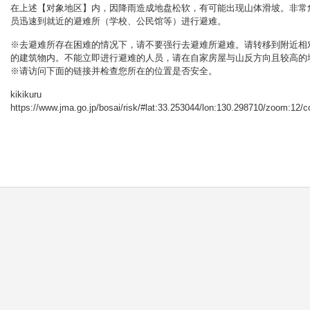
在上述【对象地区】内，因降雨造成地盘松软，有可能出现山体滑坡。非常
员迅速到就近的避难所（学校、公民馆等）进行避难。
※去避难所存在困难的情况下，请不要强行去避难所避难。请转移到附近相
的建筑物内。不能立即进行避难的人员，请在自家房屋与山反方向且较高的
※请访问下面的链接并检查您所在的位置是否安全。
kikikuru
https://www.jma.go.jp/bosai/risk/#lat:33.253044/lon:130.298710/zoom:12/c