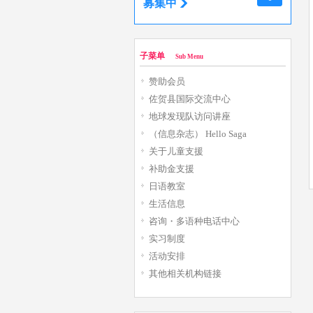
募集中
子菜单
Sub Menu
赞助会员
佐贺县国际交流中心
地球发现队访问讲座
（信息杂志） Hello Saga
关于儿童支援
补助金支援
日语教室
生活信息
咨询・多语种电话中心
实习制度
活动安排
其他相关机构链接