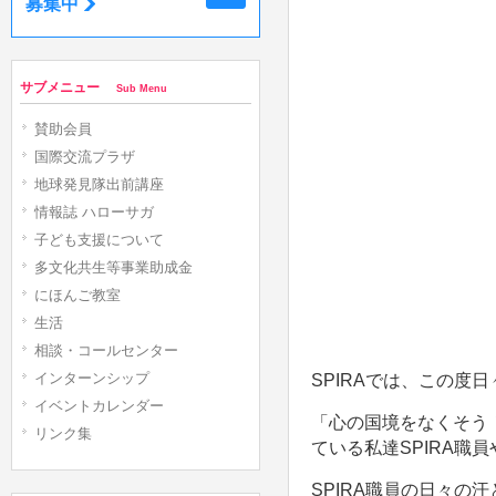
募集中
サブメニュー
Sub Menu
賛助会員
国際交流プラザ
地球発見隊出前講座
情報誌 ハローサガ
子ども支援について
多文化共生等事業助成金
にほんご教室
生活
相談・コールセンター
インターンシップ
SPIRAでは、この度
イベントカレンダー
「心の国境をなくそう
リンク集
ている私達SPIRA
SPIRA職員の日々の