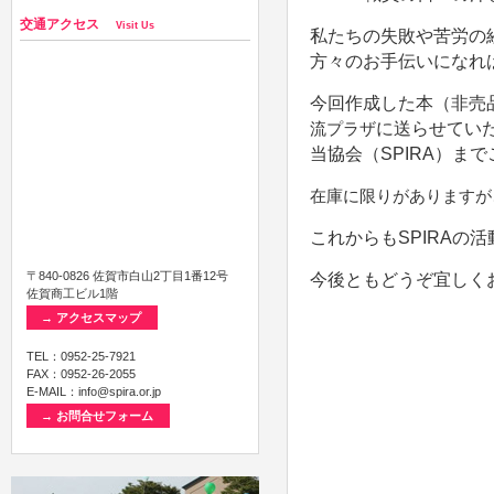
交通アクセス
Visit Us
私たちの失敗や苦労の
方々のお手伝いになれ
今回作成した本（非売
流プラザ
に送らせてい
当協会（SPIRA）ま
在庫に限りがありますが
これからもSPIRA
〒840-0826 佐賀市白山2丁目1番12号
今後ともどうぞ宜しく
佐賀商工ビル1階
→ アクセスマップ
令
TEL：0952-25-7921
FAX：0952-26-2055
E-MAIL：info@spira.or.jp
佐賀県国
→ お問合せフォーム
職