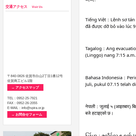
交通アクセス
Visit Us
Tiếng Việt：Lệnh sơ tán 
đã được dỡ bỏ vào lúc 9
Tagalog：Ang evacuation
(Linggo) nang 7:15 a.m.
〒840-0826 佐賀市白山2丁目1番12号
Bahasa Indonesia：Perin
佐賀商工ビル1階
Juli, pukul 07.15 telah 
→ アクセスマップ
TEL：0952-25-7921
FAX：0952-26-2055
नेपाली：जुलाई ५ (आइतबार) बिह
E-MAIL：info@spira.or.jp
बजे हटाइएको छ।
→ お問合せフォーム
မြန်မာ：ဇူလိုင်လ ၅ ရက် (တ