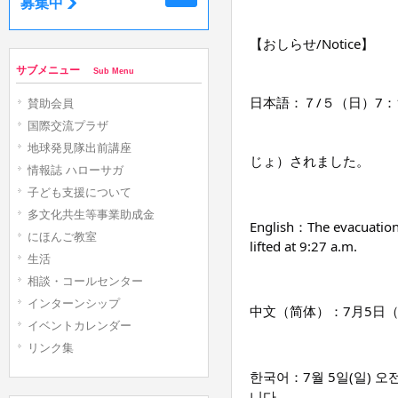
募集中
【おしらせ/Notice】
サブメニュー
Sub Menu
日本語：７/５（日）7：
賛助会員
国際交流プラザ
地球発見隊出前講座
じょ）されました。
情報誌 ハローサガ
子ども支援について
多文化共生等事業助成金
English：The evacuation 
にほんご教室
lifted at 9:27 a.m.
生活
相談・コールセンター
インターンシップ
中文（简体）：7月5日（
イベントカレンダー
リンク集
한국어：7월 5일(일) 오
니다.