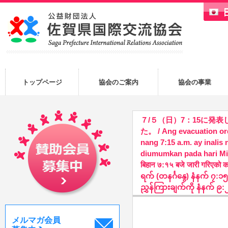
トップページ
協会のご案内
協会の事業
７/５（日）7：15に発
た。 / Ang evacuation or
nang 7:15 a.m. ay inalis
diumumkan pada hari Mingg
बिहान ७:१५ बजे जारी गरिएको 
ရက် (တနင်္ဂနွေ) နံနက် ၇:၁
ညွှန်ကြားချက်ကို နံနက် ၉
メルマガ会員