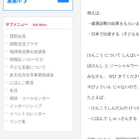
募集中
例えば、
・健康診断の結果をもらい
サブメニュー
Sub Menu
・日本で出産する（子どもを
賛助会員
国際交流プラザ
地球発見隊出前講座
けんこう について しんぱい
情報誌 ハローサガ
ほけんし と ソーシャルワー
子ども支援について
多文化共生等事業助成金
みなさん、 ぜひ きてくださ
にほんご教室
※びょういん じゃないので
生活
たとえば、
相談・コールセンター
インターンシップ
・けんこうしんだんの けっ
イベントカレンダー
・にほんで しゅっさんする
リンク集