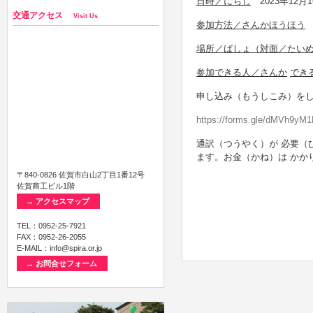
日時／にちじ
2023年12月1
交通アクセス
Visit Us
参加方法／さんかほうほう
場所／ばしょ（対面／たい
参加できる人／さんか
でき
申し込み（もうしこみ）を
https://forms.gle/dMVh9y
通訳（つうやく）が 必要（
ます。お金（かね）は かか
〒840-0826 佐賀市白山2丁目1番12号
佐賀商工ビル1階
→ アクセスマップ
TEL：0952-25-7921
FAX：0952-26-2055
E-MAIL：info@spira.or.jp
→ お問合せフォーム