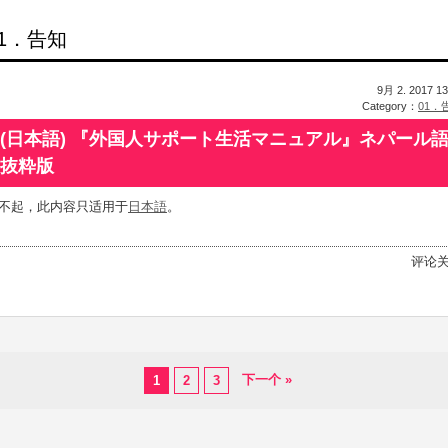
01．告知
9月 2. 2017 13
Category：
01．
(日本語) 『外国人サポート生活マニュアル』ネパール
抜粋版
不起，此内容只适用于
日本語
。
评论
下一个 »
1
2
3