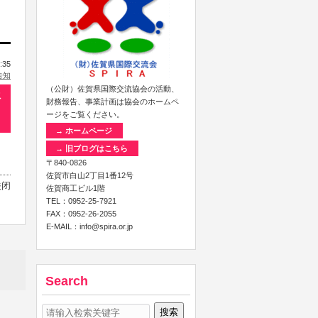
:35
告知
（公財）佐賀県国際交流協会の活動、
語
財務報告、事業計画は協会のホームペ
ージをご覧ください。
→ ホームページ
→ 旧ブログはこちら
〒840-0826
佐賀市白山2丁目1番12号
关闭
佐賀商工ビル1階
TEL：0952-25-7921
FAX：0952-26-2055
E-MAIL：info@spira.or.jp
Search