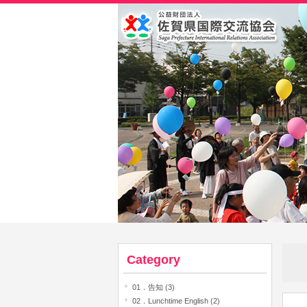
Category
01．告知 (3)
02．Lunchtime English (2)