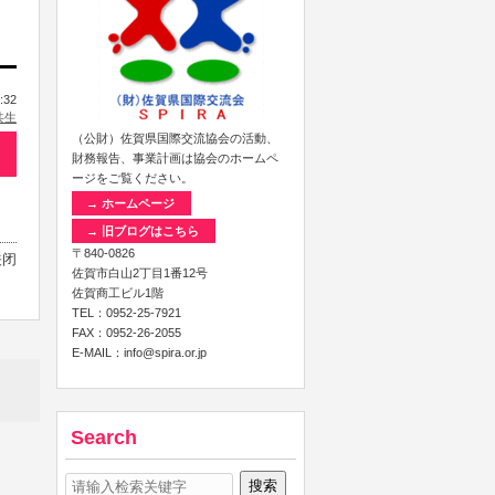
:32
共生
（公財）佐賀県国際交流協会の活動、
財務報告、事業計画は協会のホームペ
ージをご覧ください。
→ ホームページ
→ 旧ブログはこちら
〒840-0826
关闭
佐賀市白山2丁目1番12号
佐賀商工ビル1階
TEL：0952-25-7921
FAX：0952-26-2055
E-MAIL：info@spira.or.jp
Search