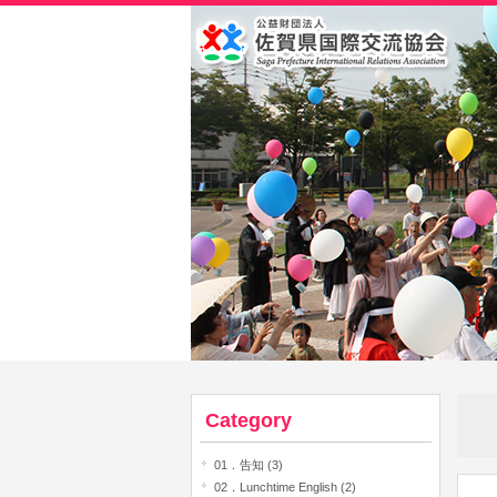
Category
01．告知 (3)
02．Lunchtime English (2)