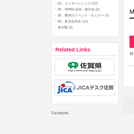
03．インターンシップ (37)
04．SPIRA 活动・研讨会 (6)
M
05．県内のイベント・セミナー (7)
06．多文化共生 (11)
未分類 (2)
Related Links
对
Facebook