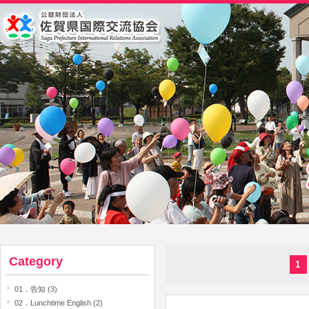
Category
1
01．告知 (3)
02．Lunchtime English (2)