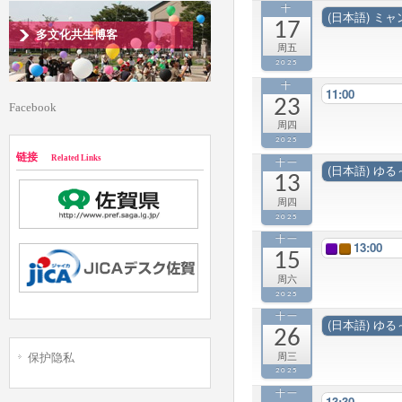
十
(日本語) ミ
17
多文化共生博客
周五
2025
十
11:00
23
Facebook
周四
2025
链接
Related Links
十一
(日本語) ゆ
13
周四
2025
十一
13:00
15
周六
2025
十一
(日本語) 
26
保护隐私
周三
2025
十一
13:30