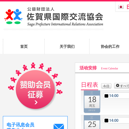
首页
关于我们
协会的工作
活动安排
Event Calendar
日程表
すべ
今日
三
14:00
18
周五
2022
三
14:00
25
电子讯息会员