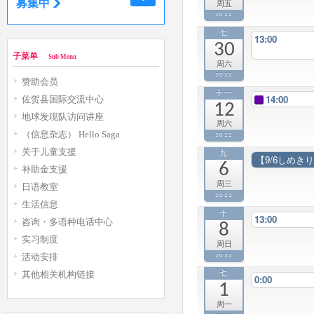
募集中
周五
2022
七
13:00
30
子菜单
Sub Menu
周六
2022
赞助会员
十一
14:00
佐贺县国际交流中心
12
地球发现队访问讲座
周六
（信息杂志） Hello Saga
2022
关于儿童支援
九
【9/6しめ
6
补助金支援
周三
日语教室
2023
生活信息
十
13:00
咨询・多语种电话中心
8
实习制度
周日
2023
活动安排
其他相关机构链接
七
0:00
1
周一