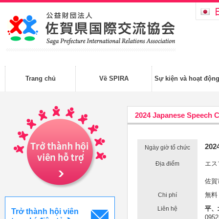
Trang chủ
Về SPIRA
Sự kiện và hoạt độn
2024 Japanese Speech C
2024
Ngày giờ tổ chức
エス
Địa điểm
佐賀
無料
Chi phí
平、
Liên hệ
Trở thành hội viên
0952