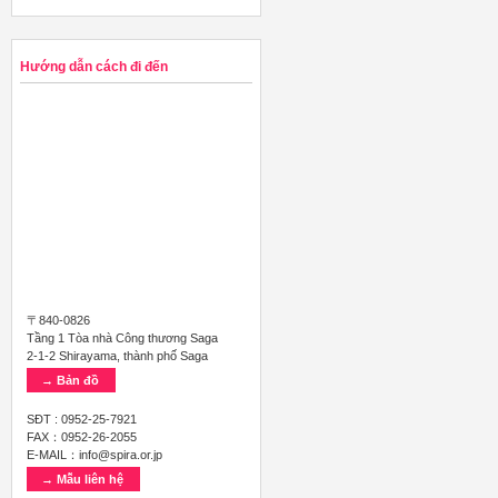
Hướng dẫn cách đi đến
〒840-0826
Tầng 1 Tòa nhà Công thương Saga
2-1-2 Shirayama, thành phố Saga
→ Bản đồ
SĐT : 0952-25-7921
FAX：0952-26-2055
E-MAIL：info@spira.or.jp
→ Mẫu liên hệ