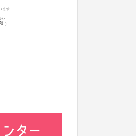
います
かい
階
）