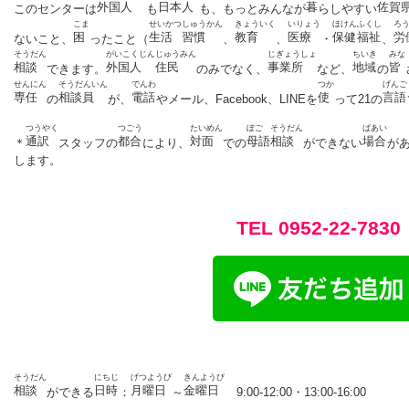
外国人
日本人
暮
佐賀
このセンターは
も
も、もっとみんなが
らしやすい
こま
せいかつ
しゅうかん
きょういく
いりょう
ほけん
ふくし
ろ
困
生活
習慣
教育
医療
保健
福祉
労
ないこと、
ったこと（
、
、
・
、
そうだん
がいこくじん
じゅうみん
じぎょうしょ
ちいき
みな
相談
外国人
住民
事業所
地域
皆
できます。
のみでなく、
など、
の
せんにん
そうだんいん
でんわ
つか
げんご
専任
相談員
電話
使
言語
の
が、
やメール、Facebook、LINEを
って21の
つうやく
つごう
たいめん
ぼご
そうだん
ばあい
通訳
都合
対面
母語
相談
場合
＊
スタッフの
により、
での
ができない
が
します。
TEL 0952-22-7830
そうだん
にちじ
げつようび
きんようび
相談
日時
月曜日
金曜日
ができる
：
～
9:00-12:00・13:00-16:00