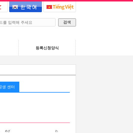
력
등록신청양식
공생 센터
ん
めざ
わ