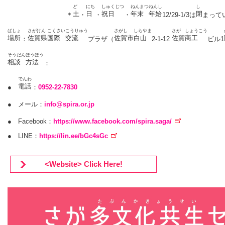
ど
にち
しゅくじつ
ねんまつ
ねんし
し
土
日
祝日
年末
年始
閉
＊
・
・
・
12/29-1/3は
まって
ばしょ
さがけん
こくさい
こうりゅう
さがし
しらやま
さが
しょうこう
場所
佐賀県
国際
交流
佐賀市
白山
佐賀
商工
：
プラザ（
2-1-12
ビル1
そうだん
ほうほう
相談
方法
：
でんわ
電話
●
：
0952-22-7830
● メール：
info@spira.or.jp
● Facebook：
https://www.facebook.com/spira.saga/
● LINE：
https://lin.ee/bGc4sGc
<Website> Click Here!