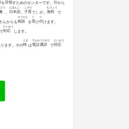
県
目指
分
を
すためのセンターです。
から
うどう
にほんご
こそだ
むりょう
働
日本語
子育
無料
、
、
て）が、
で
そうだん
う
つ
相談
受
付
さんからも
を
け
けます。
たいおう
対応
で
します。
とき
でんわ
つうやく
たいおう
時
電話
通訳
対応
あります。その
は
で