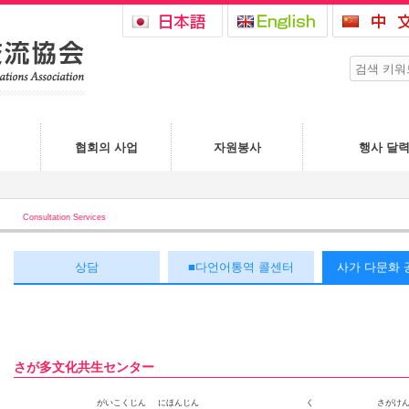
협회의 사업
자원봉사
행사 달
Consultation Services
상담
■다언어통역 콜센터
사가 다문화 
さが多文化共生センター
がいこくじん
にほんじん
く
さがけ