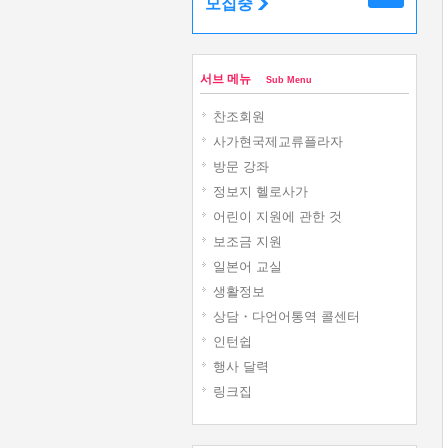
모집중
서브 메뉴
Sub Menu
찬조회원
사가현국제교류플라자
방문 강좌
정보지 헬로사가
어린이 지원에 관한 것
보조금 지원
일본어 교실
생활정보
상담・다언어통역 콜센터
인턴쉽
행사 달력
링크집