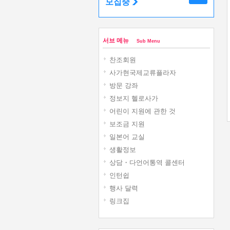
모집중
서브 메뉴
Sub Menu
찬조회원
사가현국제교류플라자
방문 강좌
정보지 헬로사가
어린이 지원에 관한 것
보조금 지원
일본어 교실
생활정보
상담・다언어통역 콜센터
인턴쉽
행사 달력
링크집