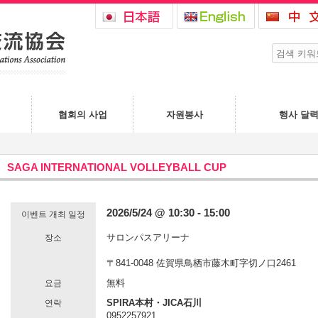
협회의 사업
자원봉사
행사 달
SAGA INTERNATIONAL VOLLEYBALL CUP
2026/5/24 @ 10:30 - 15:00
이벤트 개최 일정
サロンパスアリーナ
장소
〒841-0048 佐賀県鳥栖市藤木町字切ノ口2461
無料
요금
SPIRA本村・JICA石川
연락
0952257921