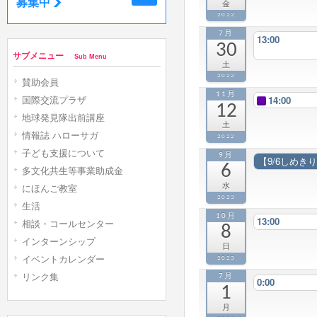
募集中
金
2022
7月
13:00
30
サブメニュー
Sub Menu
土
2022
賛助会員
11月
14:00
国際交流プラザ
12
地球発見隊出前講座
土
情報誌 ハローサガ
2022
子ども支援について
9月
【9/6しめ
6
多文化共生等事業助成金
水
にほんご教室
2023
生活
10月
13:00
相談・コールセンター
8
インターンシップ
日
イベントカレンダー
2023
リンク集
7月
0:00
1
月